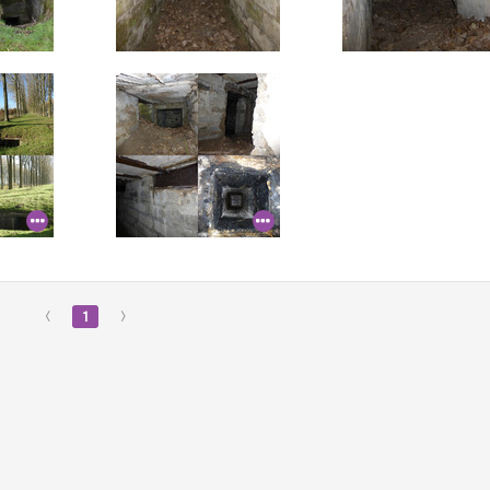
‹
1
›