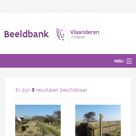
Beeldbank
MENU
Afbeeldingen
Er zijn
5
resultaten beschikbaar.
#BeeldIndeKijker
Hergebruik
Over ons