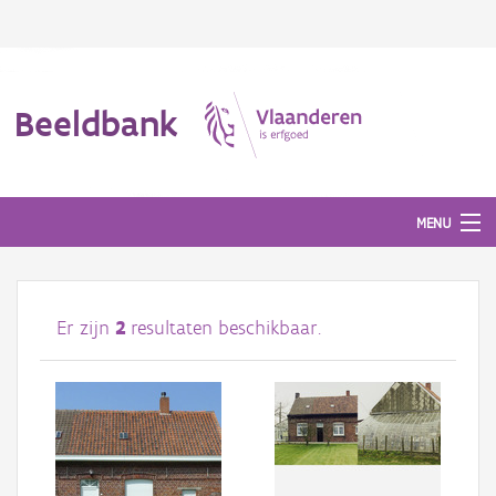
Beeldbank
MENU
Afbeeldingen
Er zijn
2
resultaten beschikbaar.
#BeeldIndeKijker
Hergebruik
Over ons