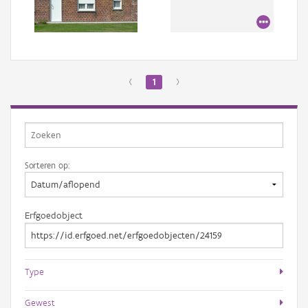
Aanmelden
‹
1
›
Sorteren op:
Erfgoedobject
Type
Gewest