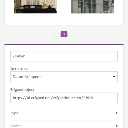
Aanmelden
‹
1
›
Sorteren op:
Erfgoedobject
Type
Gewest