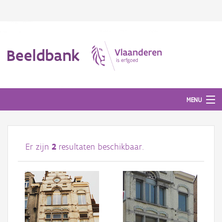
Beeldbank
MENU
Afbeeldingen
Er zijn
2
resultaten beschikbaar.
#BeeldIndeKijker
Hergebruik
Over ons