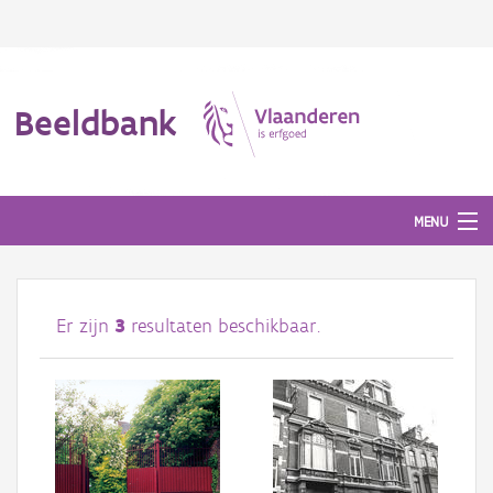
Beeldbank
MENU
Afbeeldingen
Er zijn
3
resultaten beschikbaar.
#BeeldIndeKijker
Hergebruik
Over ons