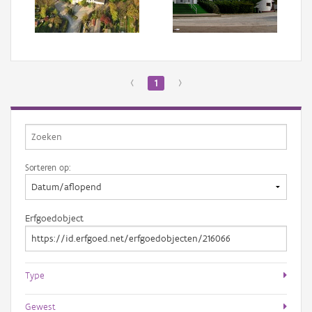
Aanmelden
‹
1
›
Sorteren op:
Erfgoedobject
Type
Gewest