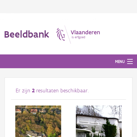
Beeldbank
MENU
Afbeeldingen
Er zijn
2
resultaten beschikbaar.
#BeeldIndeKijker
Hergebruik
Over ons