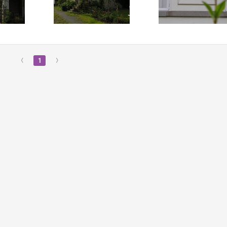
‹
1
›