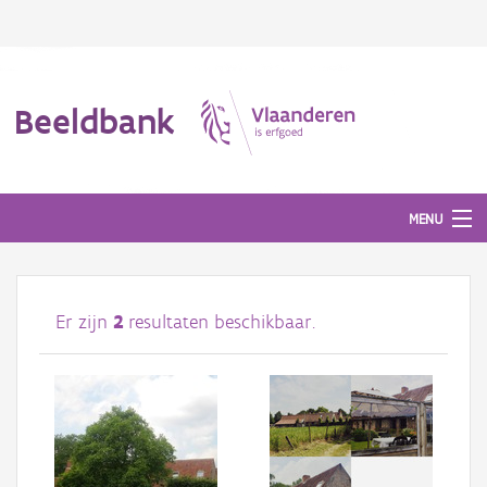
Beeldbank
MENU
Afbeeldingen
Er zijn
2
resultaten beschikbaar.
#BeeldIndeKijker
Hergebruik
Over ons