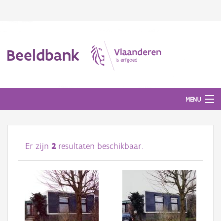
Beeldbank
MENU
Afbeeldingen
Er zijn
2
resultaten beschikbaar.
#BeeldIndeKijker
Hergebruik
Over ons