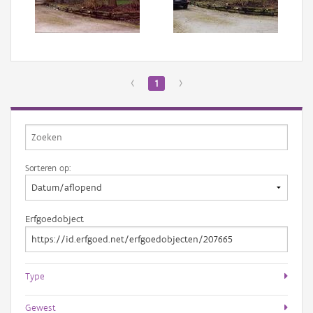
Aanmelden
‹
1
›
Sorteren op:
Erfgoedobject
Type
Gewest