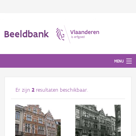
Beeldbank
MENU
Afbeeldingen
Er zijn
2
resultaten beschikbaar.
#BeeldIndeKijker
Hergebruik
Over ons