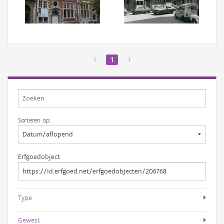
Aanmelden
‹
1
›
Sorteren op:
Erfgoedobject
Type
Gewest