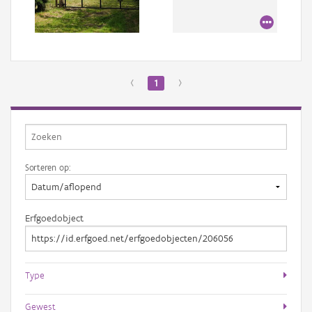
Aanmelden
‹
1
›
Sorteren op:
Erfgoedobject
Type
Gewest