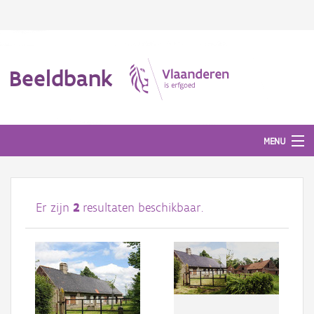
Beeldbank
MENU
Afbeeldingen
Er zijn
2
resultaten beschikbaar.
#BeeldIndeKijker
Hergebruik
Over ons