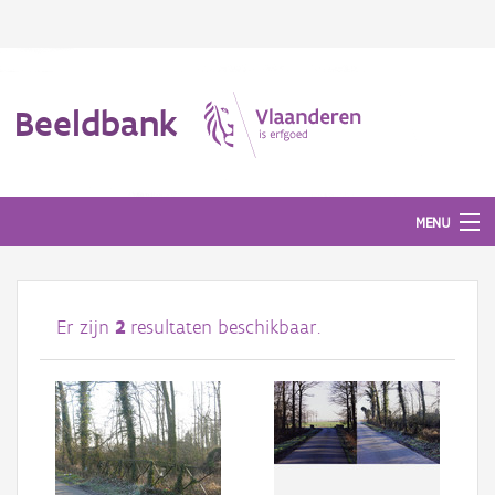
Beeldbank
MENU
Afbeeldingen
Er zijn
2
resultaten beschikbaar.
#BeeldIndeKijker
Hergebruik
Over ons