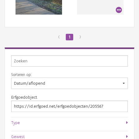
Aanmelden
‹
1
›
Sorteren op:
Erfgoedobject
Type
Gewest