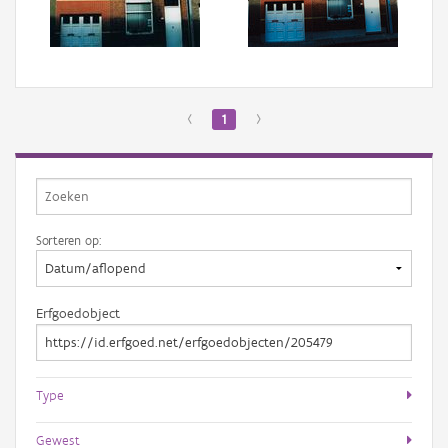
Aanmelden
‹
1
›
Sorteren op:
Erfgoedobject
Type
Gewest