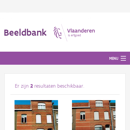
Beeldbank
MENU
Afbeeldingen
Er zijn
2
resultaten beschikbaar.
#BeeldIndeKijker
Hergebruik
Over ons