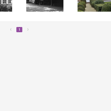
‹
1
›