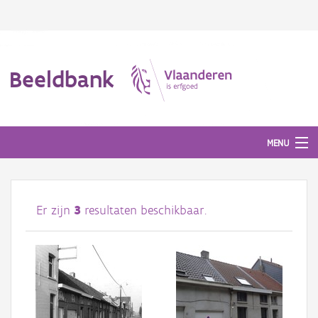
Beeldbank
MENU
Afbeeldingen
Er zijn
3
resultaten beschikbaar.
#BeeldIndeKijker
Hergebruik
Over ons