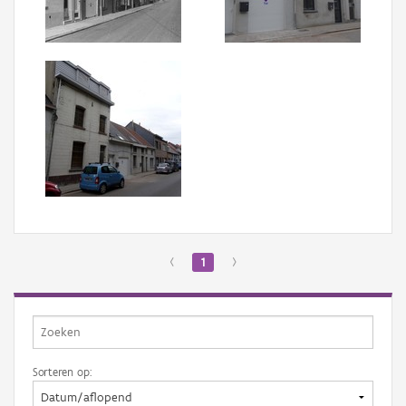
Aanmelden
‹
1
›
Sorteren op: