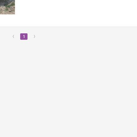
‹
1
›