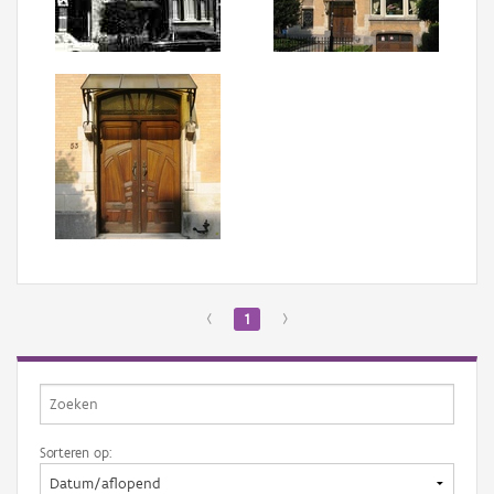
Aanmelden
‹
1
›
Sorteren op: