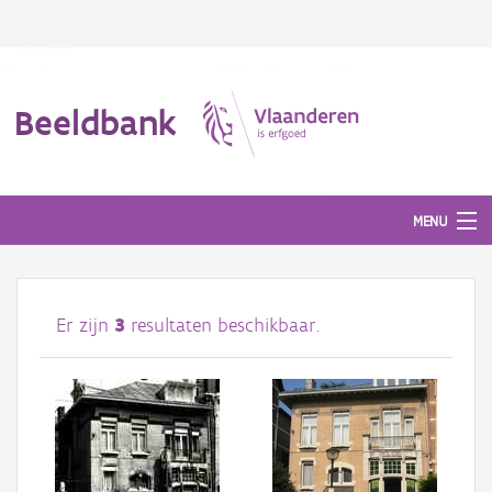
Beeldbank
MENU
Afbeeldingen
Er zijn
3
resultaten beschikbaar.
#BeeldIndeKijker
Hergebruik
Over ons