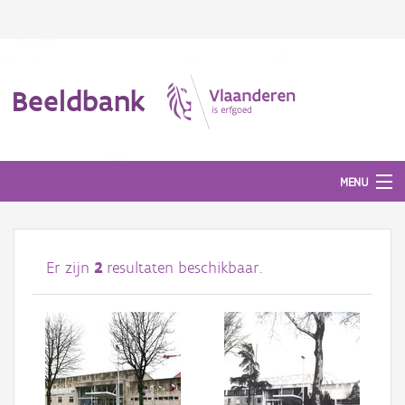
Beeldbank
MENU
Afbeeldingen
Er zijn
2
resultaten beschikbaar.
#BeeldIndeKijker
Hergebruik
Over ons