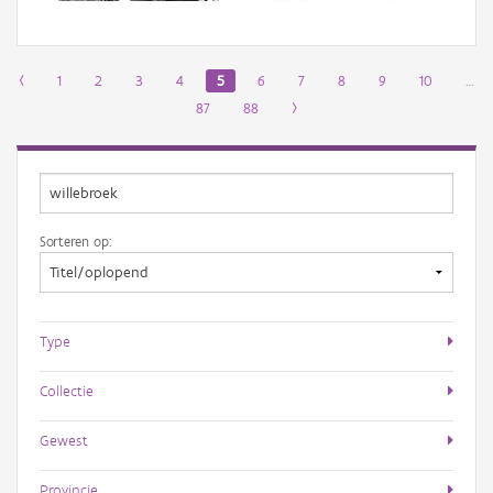
‹
1
2
3
4
5
6
7
8
9
10
…
87
88
›
Sorteren op:
Type
Collectie
Gewest
Provincie