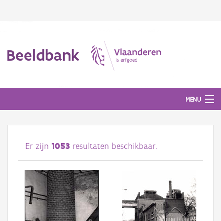
Beeldbank
MENU
Afbeeldingen
Er zijn
1053
resultaten beschikbaar.
#BeeldIndeKijker
Hergebruik
Over ons