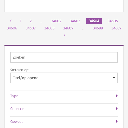
‹
1
2
…
34602
34603
34604
34605
34606
34607
34608
34609
…
34688
34689
›
Sorteren op:
Type
Collectie
Gewest