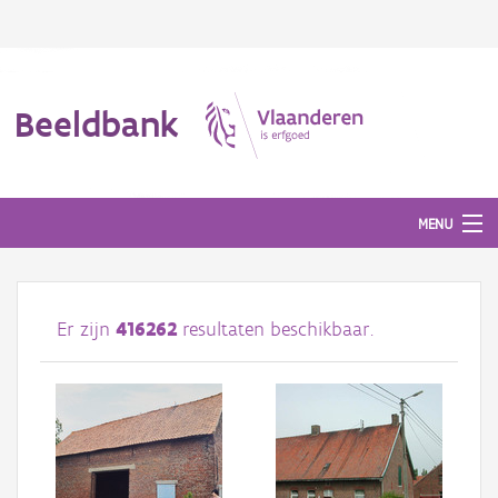
Beeldbank
MENU
Afbeeldingen
Er zijn
416262
resultaten beschikbaar.
#BeeldIndeKijker
Hergebruik
Over ons