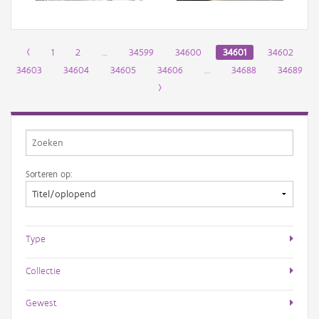
‹
1
2
…
34599
34600
34601
34602
34603
34604
34605
34606
…
34688
34689
›
Sorteren op:
Type
Collectie
Gewest