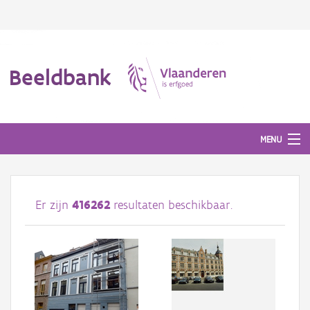
Beeldbank
MENU
Afbeeldingen
Er zijn
416262
resultaten beschikbaar.
#BeeldIndeKijker
Hergebruik
Over ons