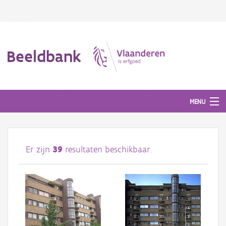
Beeldbank
MENU
Afbeeldingen
Er zijn
39
resultaten beschikbaar.
#BeeldIndeKijker
Hergebruik
Over ons