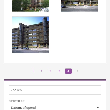
Aanmelden
‹
1
2
3
4
›
Sorteren op: